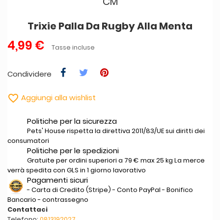
CM
Trixie Palla Da Rugby Alla Menta
4,99 €
Tasse incluse
Condividere

Aggiungi alla wishlist
Politiche per la sicurezza
Pets' House rispetta la direttiva 2011/83/UE sui diritti dei
consumatori
Politiche per le spedizioni
Gratuite per ordini superiori a 79 € max 25 kg La merce
verrà spedita con GLS in 1 giorno lavorativo
Pagamenti sicuri
- Carta di Credito (Stripe) - Conto PayPal - Bonifico
Bancario - contrassegno
Contattaci
Telefono:
0813192027