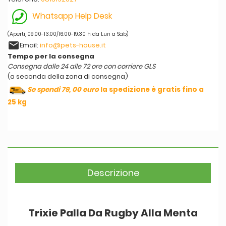
Whatsapp Help Desk
(Aperti, 09:00-13:00/16:00-19:30 h da Lun a Sab)
email
Email:
info@pets-house.it
Tempo per la consegna
Consegna dalle 24 alle 72 ore con corriere GLS
(a seconda della zona di consegna)
Se spendi 79, 00 euro
la spedizione è gratis fino a
25 kg
Descrizione
Trixie Palla Da Rugby Alla Menta