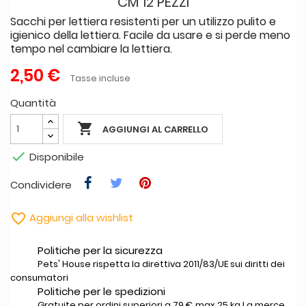
CM 12 PEZZI
Sacchi per lettiera resistenti per un utilizzo pulito e
igienico della lettiera. Facile da usare e si perde meno
tempo nel cambiare la lettiera.
2,50 €
Tasse incluse
Quantità

AGGIUNGI AL CARRELLO

Disponibile
Condividere

Aggiungi alla wishlist
Politiche per la sicurezza
Pets' House rispetta la direttiva 2011/83/UE sui diritti dei
consumatori
Politiche per le spedizioni
Gratuite per ordini superiori a 79 € max 25 kg La merce