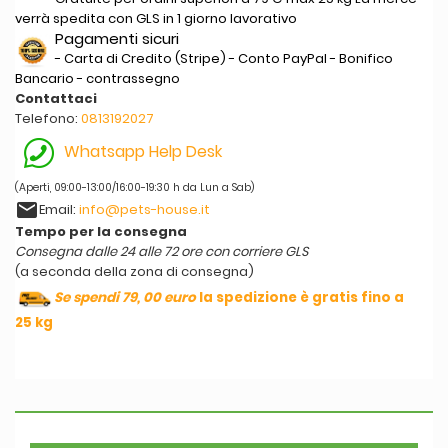
verrà spedita con GLS in 1 giorno lavorativo
Pagamenti sicuri
- Carta di Credito (Stripe) - Conto PayPal - Bonifico
Bancario - contrassegno
Contattaci
Telefono:
0813192027
Whatsapp Help Desk
(Aperti, 09:00-13:00/16:00-19:30 h da Lun a Sab)
email
Email:
info@pets-house.it
Tempo per la consegna
Consegna dalle 24 alle 72 ore con corriere GLS
(a seconda della zona di consegna)
Se spendi 79, 00 euro
la spedizione è gratis fino a
25 kg