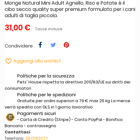
Monge Natural Mini Adult Agnello, Riso e Patate è il
cibo secco quality super premium formulato per i cani
adulti di taglia piccola.
31,00 €
Tasse incluse
Condividere

Aggiungi alla wishlist
Politiche per la sicurezza
Pets' House rispetta la direttiva 2011/83/UE sui diritti dei
consumatori
Politiche per le spedizioni
Gratuite per ordini superiori a 79 € max 25 kg La merce
verrà spedita con GLS in 1 giorno lavorativo
Pagamenti sicuri
- Carta di Credito (Stripe) - Conto PayPal - Bonifico
Bancario - contrassegno
Contattaci
Telefono:
0813192027