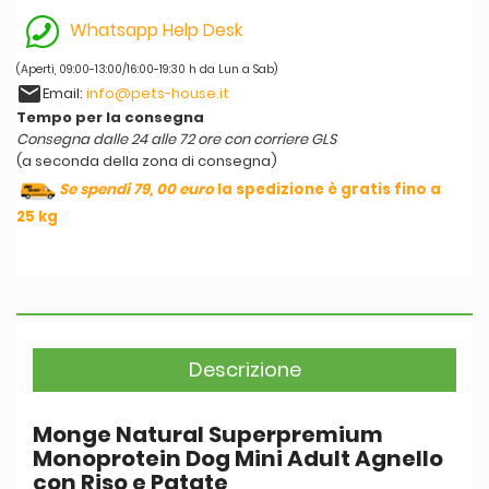
Whatsapp Help Desk
(Aperti, 09:00-13:00/16:00-19:30 h da Lun a Sab)
email
Email:
info@pets-house.it
Tempo per la consegna
Consegna dalle 24 alle 72 ore con corriere GLS
(a seconda della zona di consegna)
Se spendi 79, 00 euro
la spedizione è gratis fino a
25 kg
Descrizione
Monge Natural Superpremium
Monoprotein Dog Mini Adult Agnello
con Riso e Patate