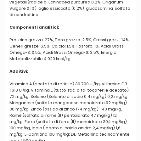
vegetali (radice di Echinacea purpurea 0,2%, Origanum
Vulgare 0,1%), aglio essiccato (0,2%), glucosamina, solfato
di condroitina.
Componenti analitici:
Proteina grezza: 27%, Fibra grezza: 2,5%, Grassi grezzi: 14%,
Ceneri grezze: 6,5%, Calcio: 1,5%, Fosforo: 1%, Acidi Grassi
Omega-3: 0,5%, Acidi Grassi Omega-6: 3,5%, Energia
Metabolizzabile 4.020 kcal/kg.
Additivi:
Vitamina A (acetato di retinile) 30.700 UI/kg, Vitamina D3
1.610 UI/kg, Vitamina E (tutto-rac-alfa-tocoferile acetato)
72 mg/kg, Selenio (Selenito di sodio 0,4 mg/kg) 0,2 mg/kg,
Manganese (solfato manganoso monoidrato 92 mg/kg)
30 mg/kg, Zinco (ossido di zinco 174 mg/kg): 140 mg/kg,
Rame (solfato di rame (II) pentaidrato 47 mg/kg) 12
mg/kg, Ferro (solfato di ferro (II) monoidrato 304 mg/kg)
100 mg/kg, Iodio (iodato di calcio anidro 2,4 mg/kg) 1,6
mg/kg; L-Carnitina 100 mg/kg; DL-Metionina tecnicamente
pura: 1.500 mg/kg.