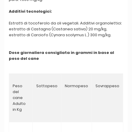
Additivi tecnologici:
Estratti di tocoferolo da oli vegetali. Additivi organolettici:
estratto di Castagna (Castanea sativa) 20 mg/kg,
estratto di Carciofo (Cynara scolymus L.) 300 mg/kg.
Dose giornaliera consigliata in grammi in base al
peso del cane
Peso
Sottopeso
Normopeso
Sovrappeso
del
cane
Adulto
in Kg