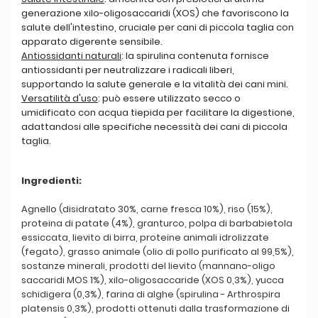
generazione xilo-oligosaccaridi (XOS) che favoriscono la
salute dell'intestino, cruciale per cani di piccola taglia con
apparato digerente sensibile.
Antiossidanti naturali
: la spirulina contenuta fornisce
antiossidanti per neutralizzare i radicali liberi,
supportando la salute generale e la vitalità dei cani mini.
Versatilità d'uso
: può essere utilizzato secco o
umidificato con acqua tiepida per facilitare la digestione,
adattandosi alle specifiche necessità dei cani di piccola
taglia.
Ingredienti:
Agnello (disidratato 30%, carne fresca 10%), riso (15%),
proteina di patate (4%), granturco, polpa di barbabietola
essiccata, lievito di birra, proteine animali idrolizzate
(fegato), grasso animale (olio di pollo purificato al 99,5%),
sostanze minerali, prodotti del lievito (mannano-oligo
saccaridi MOS 1%), xilo-oligosaccaride (XOS 0,3%), yucca
schidigera (0,3%), farina di alghe (spirulina - Arthrospira
platensis 0,3%), prodotti ottenuti dalla trasformazione di