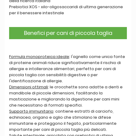
della ricerca italiana
Prebiotici XOS - xilo-oligosaccaridi di ultima generazione
per il benessere intestinale
Benefici per cani di piccola taglia
Formula monoproteica ideale
: l'agnello come unica fonte
di proteine animali riduce significativamente il rischio di
allergie e intolleranze alimentari, perfetto per cani di
piccola taglia con sensibilità digestive o per
l'identificazione di allergie.
Dimensioni ottimali
: le crocchette sono adatte a denti e
mandibole di piccole dimensioni, facilitando la
masticazione e migliorando la digestione per cani mini
che necessitano di formati specifici.
Supporto immunitario
: contiene estratti di carciofo,
echinacea, origano e aglio che stimolano le difese
immunitarie e proteggono il fegato, particolarmente
importante per cani di piccola taglia più delicati.
Salute intestinale
: arricchita con prebiotici di ultima