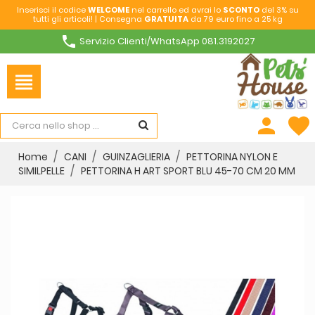
Inserisci il codice
WELCOME
nel carrello ed avrai lo
SCONTO
del 3% su
tutti gli articoli! | Consegna
GRATUITA
da 79 euro fino a 25 kg
phone
Servizio Clienti/WhatsApp 081.3192027
view_headline
person
favorite
Home
CANI
GUINZAGLIERIA
PETTORINA NYLON E
SIMILPELLE
PETTORINA H ART SPORT BLU 45-70 CM 20 MM