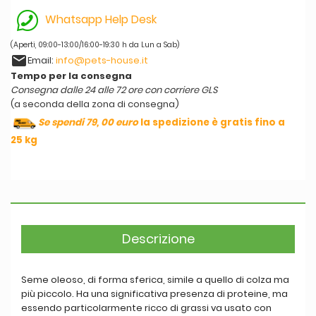
Whatsapp Help Desk
(Aperti, 09:00-13:00/16:00-19:30 h da Lun a Sab)
email
Email:
info@pets-house.it
Tempo per la consegna
Consegna dalle 24 alle 72 ore con corriere GLS
(a seconda della zona di consegna)
Se spendi 79, 00 euro
la spedizione è gratis fino a
25 kg
Descrizione
Seme oleoso, di forma sferica, simile a quello di colza ma
più piccolo. Ha una significativa presenza di proteine, ma
essendo particolarmente ricco di grassi va usato con