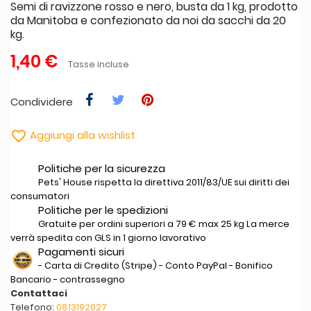
Semi di ravizzone rosso e nero, busta da 1 kg, prodotto
da Manitoba e confezionato da noi da sacchi da 20
kg.
1,40 €
Tasse incluse
Condividere

Aggiungi alla wishlist
Politiche per la sicurezza
Pets' House rispetta la direttiva 2011/83/UE sui diritti dei
consumatori
Politiche per le spedizioni
Gratuite per ordini superiori a 79 € max 25 kg La merce
verrà spedita con GLS in 1 giorno lavorativo
Pagamenti sicuri
- Carta di Credito (Stripe) - Conto PayPal - Bonifico
Bancario - contrassegno
Contattaci
Telefono:
0813192027