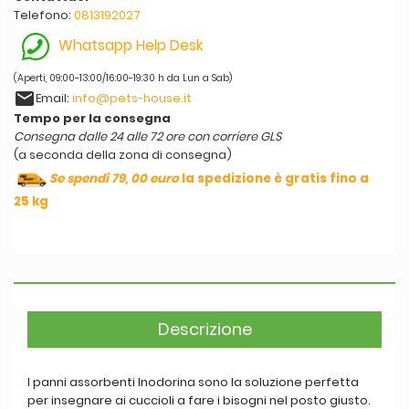
Telefono:
0813192027
Whatsapp Help Desk
(Aperti, 09:00-13:00/16:00-19:30 h da Lun a Sab)
email
Email:
info@pets-house.it
Tempo per la consegna
Consegna dalle 24 alle 72 ore con corriere GLS
(a seconda della zona di consegna)
Se spendi 79, 00 euro
la spedizione è gratis fino a
25 kg
Descrizione
I panni assorbenti Inodorina sono la soluzione perfetta
per insegnare ai cuccioli a fare i bisogni nel posto giusto.