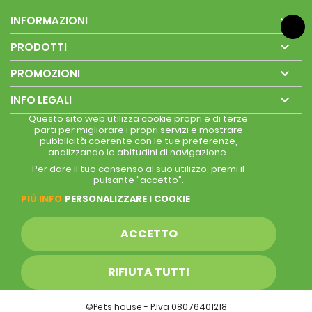

INFORMAZIONI

PRODOTTI

PROMOZIONI

INFO LEGALI
Questo sito web utilizza cookie propri e di terze
parti per migliorare i propri servizi e mostrare
pubblicità coerente con le tue preferenze,
analizzando le abitudini di navigazione.
Per dare il tuo consenso al suo utilizzo, premi il
pulsante "accetto".
PIÚ INFO
PERSONALIZZARE I COOKIE
ACCETTO
RIFIUTA TUTTI
©Pets house - P.Iva 08076401218