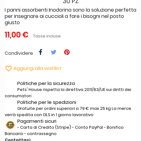
30 PZ
I panni assorbenti Inodorina sono la soluzione perfetta
per insegnare ai cuccioli a fare i bisogni nel posto
giusto
11,00 €
Tasse incluse
Condividere

Aggiungi alla wishlist
Politiche per la sicurezza
Pets' House rispetta la direttiva 2011/83/UE sui diritti dei
consumatori
Politiche per le spedizioni
Gratuite per ordini superiori a 79 € max 25 kg La merce
verrà spedita con GLS in 1 giorno lavorativo
Pagamenti sicuri
- Carta di Credito (Stripe) - Conto PayPal - Bonifico
Bancario - contrassegno
Contattaci