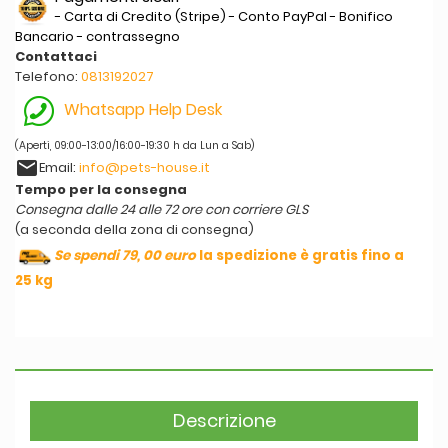
- Carta di Credito (Stripe) - Conto PayPal - Bonifico
Bancario - contrassegno
Contattaci
Telefono:
0813192027
Whatsapp Help Desk
(Aperti, 09:00-13:00/16:00-19:30 h da Lun a Sab)
email
Email:
info@pets-house.it
Tempo per la consegna
Consegna dalle 24 alle 72 ore con corriere GLS
(a seconda della zona di consegna)
Se spendi 79, 00 euro
la spedizione è gratis fino a
25 kg
Descrizione