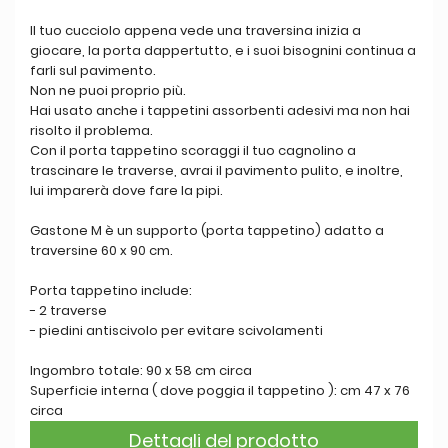
Il tuo cucciolo appena vede una traversina inizia a
giocare, la porta dappertutto, e i suoi bisognini continua a
farli sul pavimento.
Non ne puoi proprio più.
Hai usato anche i tappetini assorbenti adesivi ma non hai
risolto il problema.
Con il porta tappetino scoraggi il tuo cagnolino a
trascinare le traverse, avrai il pavimento pulito, e inoltre,
lui imparerà dove fare la pipi.
Gastone M è un supporto (porta tappetino) adatto a
traversine 60 x 90 cm.
Porta tappetino include:
- 2 traverse
- piedini antiscivolo per evitare scivolamenti
Ingombro totale: 90 x 58 cm circa
Superficie interna ( dove poggia il tappetino ): cm 47 x 76
circa
Dettagli del prodotto