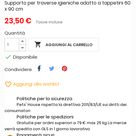
Supporto per traverse igieniche adatto a tappetini 60
x 90 cm
23,50 €
Tasse incluse
Quantità

AGGIUNGI AL CARRELLO

Disponibile
Condividere

Aggiungi alla wishlist
Politiche per la sicurezza
Pets' House rispetta la direttiva 2011/83/UE sui diritti dei
consumatori
Politiche per le spedizioni
Gratuite per ordini superiori a 79 € max 25 kg La merce
verrà spedita con GLS in 1 giorno lavorativo
Pagamenti sicuri