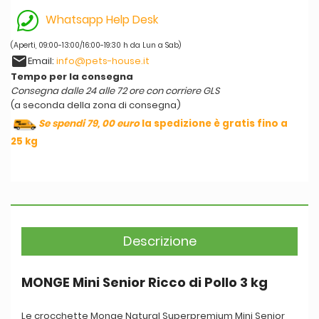
Whatsapp Help Desk
(Aperti, 09:00-13:00/16:00-19:30 h da Lun a Sab)
email
Email:
info@pets-house.it
Tempo per la consegna
Consegna dalle 24 alle 72 ore con corriere GLS
(a seconda della zona di consegna)
Se spendi 79, 00 euro
la spedizione è gratis fino a
25 kg
Descrizione
MONGE Mini Senior Ricco di Pollo 3 kg
Le crocchette Monge Natural Superpremium Mini Senior