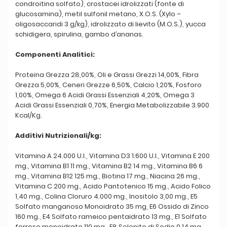
condroitina solfato), crostacei idrolizzati (fonte di
glucosamina), metil sulfonil metano, X.O.S. (Xylo –
oligosaccaridi 3 g/kg), idrolizzato di lievito (M.O.S.), yucca
schidigera, spirulina, gambo d’ananas.
Componenti Analitici:
Proteina Grezza 28,00%, Oli e Grassi Grezzi 14,00%, Fibra
Grezza 5,00%, Ceneri Grezze 6,50%, Calcio 1,20%, Fosforo
1,00%, Omega 6 Acidi Grassi Essenziali 4,20%, Omega 3
Acidi Grassi Essenziali 0,70%, Energia Metabolizzabile 3.900
Kcal/Kg.
Additivi Nutrizionali/kg:
Vitamina A 24.000 U.I., Vitamina D3 1.600 U.I., Vitamina E 200
mg., Vitamina B1 11 mg., Vitamina B2 14 mg., Vitamina B6 6
mg., Vitamina B12 125 mg., Biotina 17 mg., Niacina 26 mg.,
Vitamina C 200 mg., Acido Pantotenico 15 mg., Acido Folico
1,40 mg., Colina Cloruro 4.000 mg., Inositolo 3,00 mg., E5
Solfato manganoso Monoidrato 35 mg, E6 Ossido di Zinco
160 mg., E4 Solfato rameico pentaidrato 13 mg., E1 Solfato
ferroso monoidrato 110 mg., E8 Selenito di Sodio 0,14 mg.,