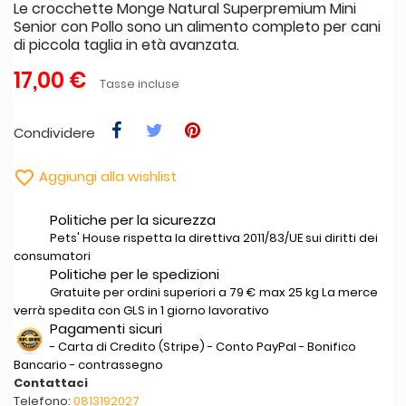
Le crocchette Monge Natural Superpremium Mini
Senior con Pollo sono un alimento completo per cani
di piccola taglia in età avanzata.
17,00 €
Tasse incluse
Condividere

Aggiungi alla wishlist
Politiche per la sicurezza
Pets' House rispetta la direttiva 2011/83/UE sui diritti dei
consumatori
Politiche per le spedizioni
Gratuite per ordini superiori a 79 € max 25 kg La merce
verrà spedita con GLS in 1 giorno lavorativo
Pagamenti sicuri
- Carta di Credito (Stripe) - Conto PayPal - Bonifico
Bancario - contrassegno
Contattaci
Telefono:
0813192027