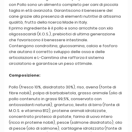
con Pollo sono un alimento completo per cani di piccola
taglia in età avanzata. Garantiscono il benessere del
cane grazie alla presenza di elementi nutritivi di altissima
qualità, frutto della ricerca Made in Italy.
Il primo ingrediente è il pollo e sono arricchite con xilo
oligossacaridi (X.O.S.), prebiotici di ultima generazione
che favoriscono il benessere intestinale.
Contengono condroitina, glucosamina, calcio e fosforo
che aiutano il corretto sviluppo delle ossa e delle
articolazioni e L-Carnitina che rafforza il sistema
circolatorio e garantisce un peso ottimale.
Composizione:
Pollo (fresco 10%, disidratato 30%), riso, avena (fonte di
fibre nobili), polpa di barbabietola, grasso animale (olio di
pollo contenuto in grassi 99,5%, conservato con
antiossidanti naturali), granturco, lievito di birra (fonte di
M.O.S. e vitamina B12), proteine animali idrolizzate,
concentrato proteico di patate, farina di uovo intero
(ricco in proteine nobili), pesce (salmone disidratato), olio
di pesce (olio di salmone), cartilagine idrolizzata (fonte di