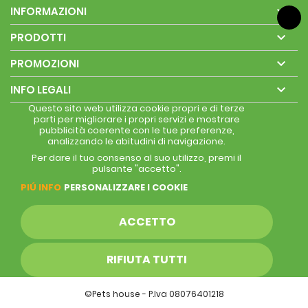

INFORMAZIONI

PRODOTTI

PROMOZIONI

INFO LEGALI
Questo sito web utilizza cookie propri e di terze
parti per migliorare i propri servizi e mostrare
pubblicità coerente con le tue preferenze,
analizzando le abitudini di navigazione.
Per dare il tuo consenso al suo utilizzo, premi il
pulsante "accetto".
PIÚ INFO
PERSONALIZZARE I COOKIE
ACCETTO
RIFIUTA TUTTI
©Pets house - P.Iva 08076401218