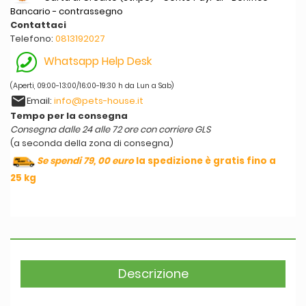
Bancario - contrassegno
Contattaci
Telefono:
0813192027
Whatsapp Help Desk
(Aperti, 09:00-13:00/16:00-19:30 h da Lun a Sab)
email
Email:
info@pets-house.it
Tempo per la consegna
Consegna dalle 24 alle 72 ore con corriere GLS
(a seconda della zona di consegna)
Se spendi 79, 00 euro
la spedizione è gratis fino a
25 kg
Descrizione